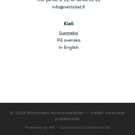
© 2026
Riihimäen Nuorisoteatteri
– Kaikki oikeudet
pidätetään
Powered by
WP
– Suunniteltu
Customizrilla