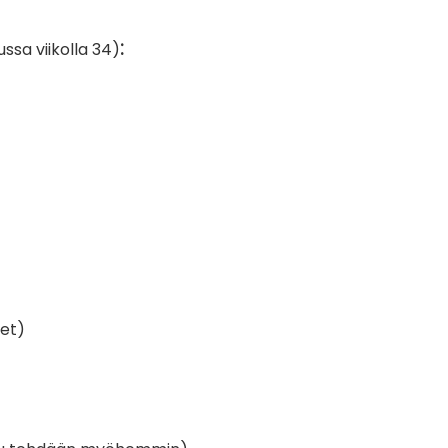
:
ssa viikolla 34)
set)