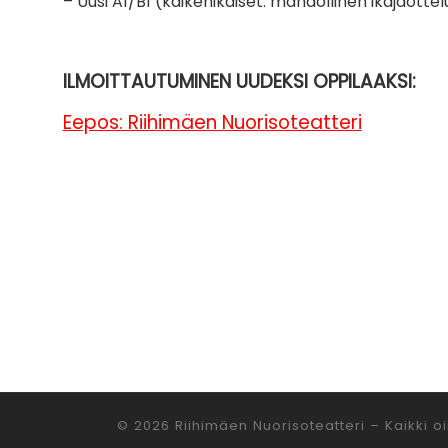
– Uusi A1/B1 (kaikenikäiset: mahdollinen ikäjao
ILMOITTAUTUMINEN UUDEKSI OPPILAAKSI:
Eepos: Riihimäen Nuorisoteatteri
© 2026
Riihimäen Nuorisoteatteri
– Kaikki o