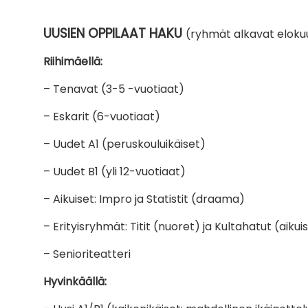
UUSIEN OPPILAAT HAKU
(ryhmät alkavat elokuu
Riihimäellä:
– Tenavat (3-5 -vuotiaat)
– Eskarit (6-vuotiaat)
– Uudet A1 (peruskouluikäiset)
– Uudet B1 (yli 12-vuotiaat)
– Aikuiset: Impro ja Statistit (draama)
– Erityisryhmät: Titit (nuoret) ja Kultahatut (aikui
– Senioriteatteri
Hyvinkäällä: